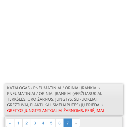
KATALOGAS
PNEUMATINIAI / ORINIAI ĮRANKIAI
»
»
PNEUMATINIAI / ORINIAI ĮRANKIAI (VERŽLIASUKIAI,
TERKŠLĖS, ORO ŽARNOS, JUNGTYS, ŠLIFUOKLIAI,
GRĘŽTUVAI, PLAKTUKAI, SMĖLIAPŪTĖS) JŲ PRIEDAI
»
GREITOS JUNGTYS,ANTGALIAI ŽARNOMS, PERĖJIMAI
(current)
«
1
2
3
4
5
6
7
»