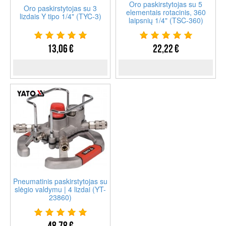
Oro paskirstytojas su 5
Oro paskirstytojas su 3
elementais rotacinis, 360
lizdais Y tipo 1/4" (TYC-3)
laipsnių 1/4" (TSC-360)
13,06 €
22,22 €
Pneumatinis paskirstytojas su
slėgio valdymu | 4 lizdai (YT-
23860)