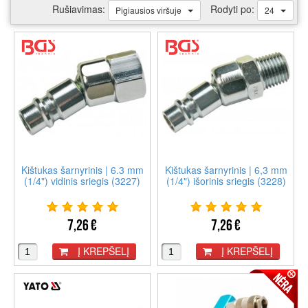
Rušiavimas:
Rodyti po:
Pigiausios viršuje
24
Kištukas šarnyrinis | 6.3 mm
Kištukas šarnyrinis | 6,3 mm
(1/4") vidinis sriegis (3227)
(1/4") išorinis sriegis (3228)
7,26 €
7,26 €
Į KREPŠELĮ
Į KREPŠELĮ