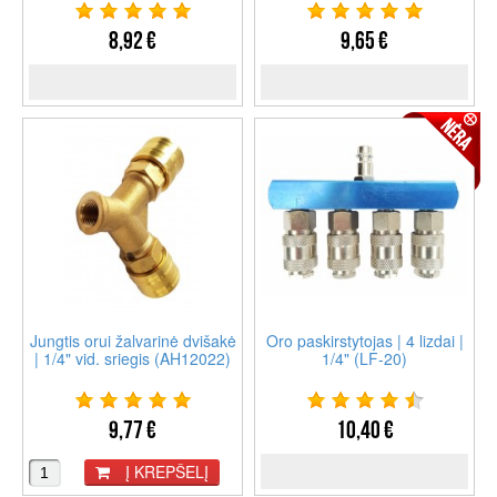
8,92 €
9,65 €
Jungtis orui žalvarinė dvišakė
Oro paskirstytojas | 4 lizdai |
| 1/4" vid. sriegis (AH12022)
1/4" (LF-20)
9,77 €
10,40 €
Į KREPŠELĮ