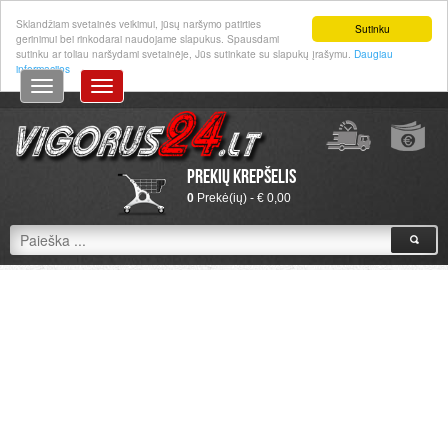
Prisijungti
|
Registruotis
Sklandžiam svetainės veikimui, jūsų naršymo patirties
Sutinku
gerinimui bei rinkodarai naudojame slapukus. Spausdami
sutinku ar toliau naršydami svetainėje, Jūs sutinkate su slapukų įrašymu.
Daugiau
informacijos
Prekių krepšelis
0
Prekė(ių) - € 0,00