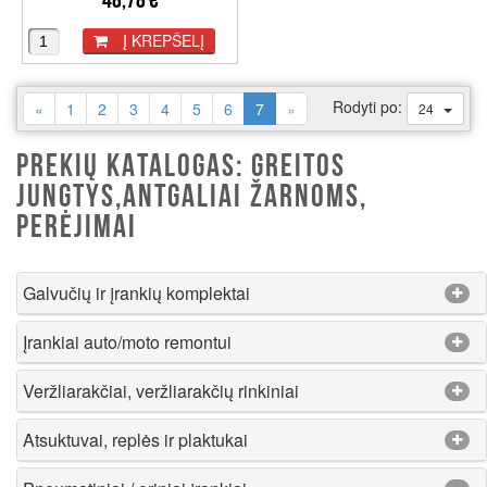
48,78 €
Į KREPŠELĮ
Rodyti po:
(current)
«
1
2
3
4
5
6
7
»
24
PREKIŲ KATALOGAS: GREITOS
JUNGTYS,ANTGALIAI ŽARNOMS,
PERĖJIMAI
Galvučių ir įrankių komplektai
Įrankiai auto/moto remontui
Veržliarakčiai, veržliarakčių rinkiniai
Atsuktuvai, replės ir plaktukai