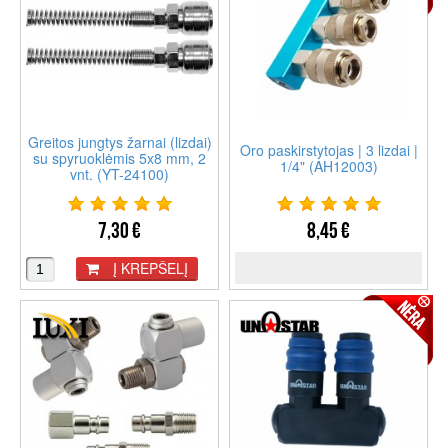
Greitos jungtys žarnai (lizdai)
Oro paskirstytojas | 3 lizdai |
su spyruoklėmis 5x8 mm, 2
1/4" (AH12003)
vnt. (YT-24100)
7,30 €
8,45 €
Į KREPŠELĮ