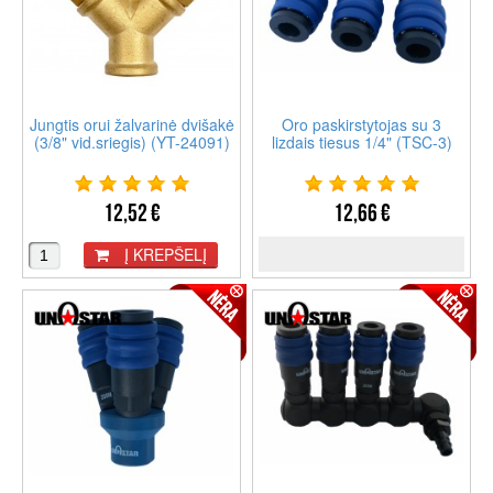
Jungtis orui žalvarinė dvišakė
Oro paskirstytojas su 3
(3/8" vid.sriegis) (YT-24091)
lizdais tiesus 1/4" (TSC-3)
12,52 €
12,66 €
Į KREPŠELĮ