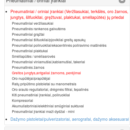
Pneumatiniai / oriniai įrankiai
Pneumatiniai / oriniai įrankiai (Veržliasukiai, terkšlės, oro žarnos,
jungtys, šlifuokliai, gręžtuvai, plaktukai, smėliapūtės) jų priedai
Pneumatiniai veržliasukiai
Pneumatinės rankenos galvutėms
Pneumatiniai grąžtai
Pneumatiniai šlifuokliai/pjovikliai greitų apsukų
Pneumatiniai poliruokliai/ekscentrinės poliravimo mašinėlės
Pneumatiniai plaktukai
Smėliapūtės / smėliasrovės
Pneumatiniai viniamušiai,kabiamušiai, takeriai
Pneumatinės žarnos
Greitos jungtys,antgaliai žarnoms, perėjimai
Oro nupūtėjai/prapūtėjai
Ratų pripūtimo pistoletai su manometrais
Oro srauto reguliatoriai, drėgmės filtrai, tepalinės
Kiti pneumatiniai įrankiai, poliruokliai
Kompresoriai
Akumuliatoriniai/elektriniai smūginiai suktuvai
Pneumatiniai įrankiai maži dydžai - mini
Dažymo pistoletai/pulverizatoriai, aerografai, dažymo aksesuarai