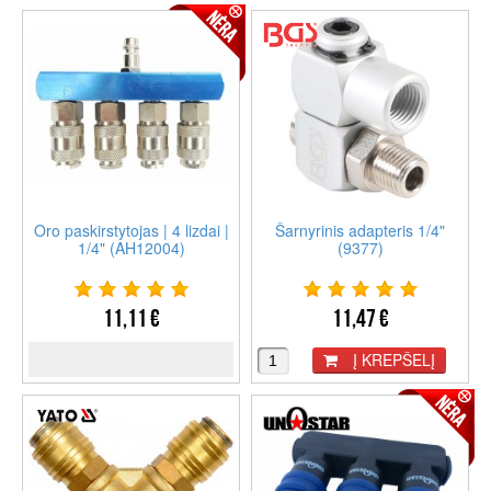
Oro paskirstytojas | 4 lizdai |
Šarnyrinis adapteris 1/4"
1/4" (AH12004)
(9377)
11,11 €
11,47 €
Į KREPŠELĮ