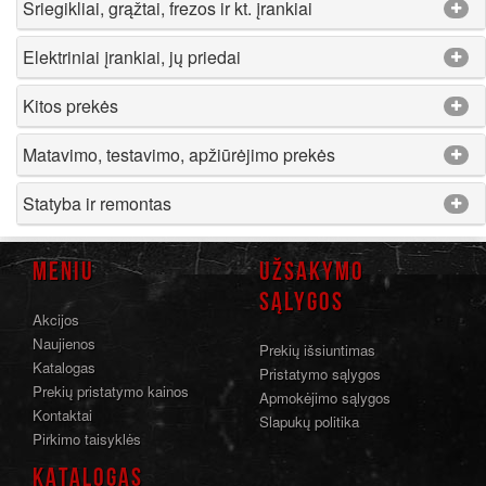
Sriegikliai, grąžtai, frezos ir kt. įrankiai
Elektriniai įrankiai, jų priedai
Kitos prekės
Matavimo, testavimo, apžiūrėjimo prekės
Statyba ir remontas
MENIU
UŽSAKYMO
SĄLYGOS
Akcijos
Naujienos
Prekių išsiuntimas
Katalogas
Pristatymo sąlygos
Prekių pristatymo kainos
Apmokėjimo sąlygos
Kontaktai
Slapukų politika
Pirkimo taisyklės
KATALOGAS