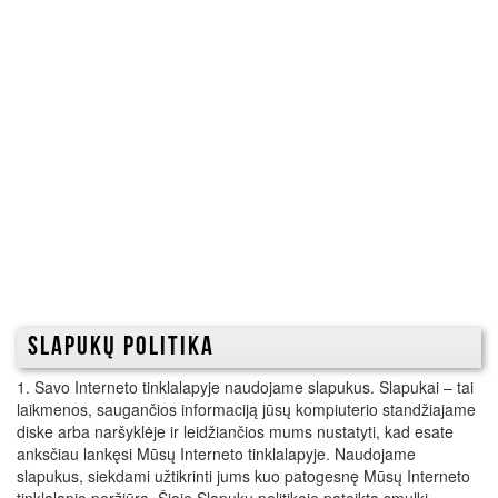
SLAPUKŲ POLITIKA
1. Savo Interneto tinklalapyje naudojame slapukus. Slapukai – tai
laikmenos, saugančios informaciją jūsų kompiuterio standžiajame
diske arba naršyklėje ir leidžiančios mums nustatyti, kad esate
anksčiau lankęsi Mūsų Interneto tinklalapyje. Naudojame
slapukus, siekdami užtikrinti jums kuo patogesnę Mūsų Interneto
tinklalapio peržiūrą. Šioje Slapukų politikoje pateikta smulki