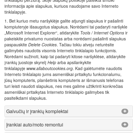
informacija apie slapukus, kuriuos naudojame savo Interneto
tinklalapyje.
1. Bet kuriuo metu naršyklėje galite atjungti slapukus ir pašalinti
kompiuteryje išsaugotus slapukus. Norėdami tai padaryti naršykle
„Microsoft Internet Explorer“, atidarykite
Tools / Internet Options
ir
pakeiskite privatumo nuostatas arba norėdami pašalinti slapukus
paspauskite
Delete Cookies
. Tačiau tokiu atveju neturėsite
galimybės naudotis visomis Interneto tinklalapio funkcijomis.
Norėdami sužinoti, kaip tai padaryti kitose naršyklėse, atidarykite
įrankių juostoje skyrelį
Help
arba apsilankykite
tinklalapyje
www.allaboutcookies.org
. Kad galėtumėte naudotis
Interneto tinklalapio jums asmeniškai pritaikytu funkcionalumu,
jūsų kompiuteris, planšetinis kompiuteris ar išmanusis telefonas
turi leisti naudoti slapukus, nes mes galime užtikrinti konkrečias
asmeniškai pritaikytas Interneto tinklalapio galimybes tik
pasitelkdami slapukus.
Galvučių ir įrankių komplektai
Įrankiai auto/moto remontui