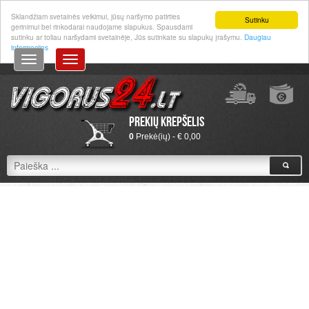
Prisijungti
|
Registruotis
Sklandžiam svetainės veikimui, jūsų naršymo patirties
Sutinku
gerinimui bei rinkodarai naudojame slapukus. Spausdami
sutinku ar toliau naršydami svetainėje, Jūs sutinkate su slapukų įrašymu.
Daugiau
informacijos
Prekių krepšelis
0
Prekė(ių) - € 0,00