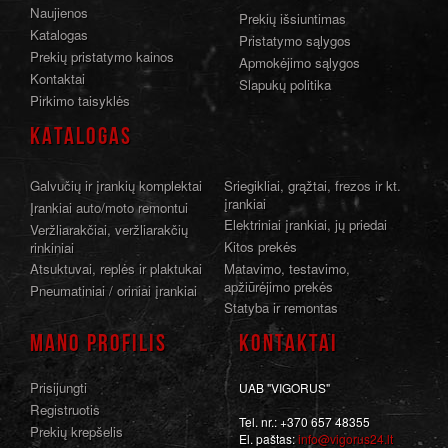
Naujienos
Prekių išsiuntimas
Katalogas
Pristatymo sąlygos
Prekių pristatymo kainos
Apmokėjimo sąlygos
Kontaktai
Slapukų politika
Pirkimo taisyklės
KATALOGAS
Galvučių ir įrankių komplektai
Sriegikliai, grąžtai, frezos ir kt.
įrankiai
Įrankiai auto/moto remontui
Elektriniai įrankiai, jų priedai
Veržliarakčiai, veržliarakčių
Kitos prekės
rinkiniai
Atsuktuvai, replės ir plaktukai
Matavimo, testavimo,
apžiūrėjimo prekės
Pneumatiniai / oriniai įrankiai
Statyba ir remontas
MANO PROFILIS
KONTAKTAI
Prisijungti
UAB "VIGORUS"
Registruotis
Tel. nr.: +370 657 48355
Prekių krepšelis
El. paštas:
info@vigorus24.lt