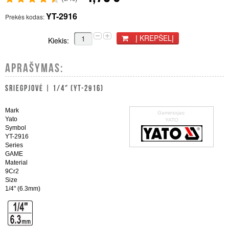
YT-2916
Prekės kodas:
Į KREPŠELĮ
Kiekis:
APRAŠYMAS:
SRIEGPJOVĖ | 1/4" (YT-2916)
Mark
Gamintojas:
Yato
YATO
Symbol
YT-2916
Series
GAME
Material
9Cr2
Size
1/4" (6.3mm)