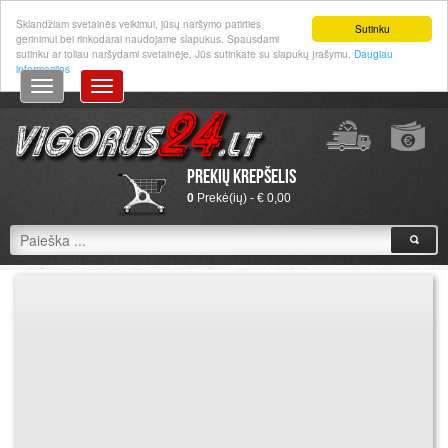
Prisijungti
|
Registruotis
Sklandžiam svetainės veikimui, jūsų naršymo patirties
Sutinku
gerinimui bei rinkodarai naudojame slapukus. Spausdami
sutinku ar toliau naršydami svetainėje, Jūs sutinkate su slapukų įrašymu.
Daugiau
informacijos
Prekių krepšelis
0
Prekė(ių) - € 0,00