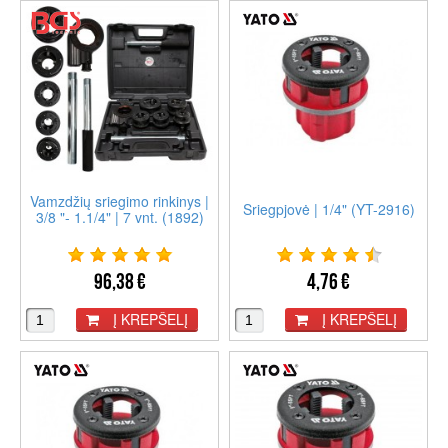
Vamzdžių sriegimo rinkinys |
Sriegpjovė | 1/4" (YT-2916)
3/8 "- 1.1/4" | 7 vnt. (1892)
96,38 €
4,76 €
Į KREPŠELĮ
Į KREPŠELĮ