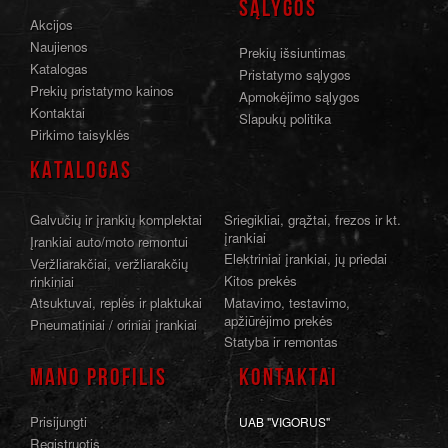
SĄLYGOS
Akcijos
Naujienos
Prekių išsiuntimas
Katalogas
Pristatymo sąlygos
Prekių pristatymo kainos
Apmokėjimo sąlygos
Kontaktai
Slapukų politika
Pirkimo taisyklės
KATALOGAS
Galvučių ir įrankių komplektai
Sriegikliai, grąžtai, frezos ir kt.
įrankiai
Įrankiai auto/moto remontui
Elektriniai įrankiai, jų priedai
Veržliarakčiai, veržliarakčių
Kitos prekės
rinkiniai
Atsuktuvai, replės ir plaktukai
Matavimo, testavimo,
apžiūrėjimo prekės
Pneumatiniai / oriniai įrankiai
Statyba ir remontas
MANO PROFILIS
KONTAKTAI
Prisijungti
UAB "VIGORUS"
Registruotis