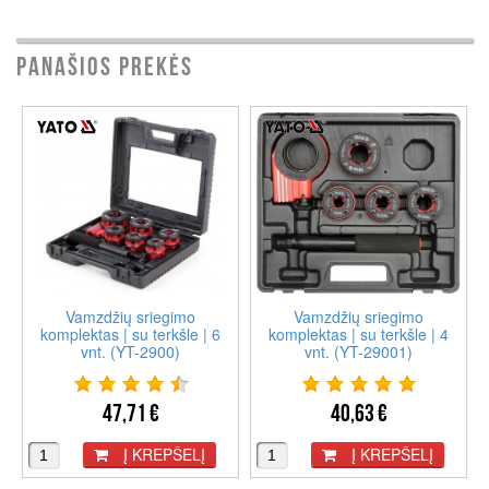
PANAŠIOS PREKĖS
Vamzdžių sriegimo
Vamzdžių sriegimo
komplektas | su terkšle | 6
komplektas | su terkšle | 4
vnt. (YT-2900)
vnt. (YT-29001)
47,71 €
40,63 €
Į KREPŠELĮ
Į KREPŠELĮ