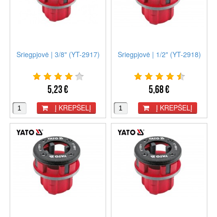
Sriegpjovė | 3/8" (YT-2917)
Sriegpjovė | 1/2" (YT-2918)
5,23 €
5,68 €
Į KREPŠELĮ
Į KREPŠELĮ