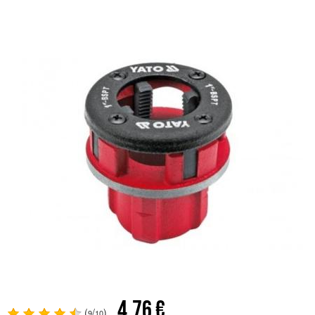
4,76 €
(
/
)
9
10