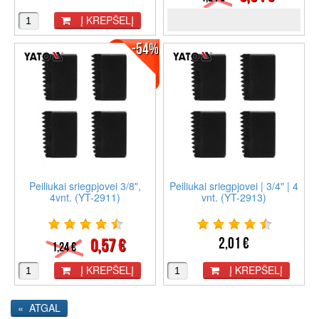
Į KREPŠELĮ
-54%
Peiliukai sriegpjovei 3/8",
Peiliukai sriegpjovei | 3/4" | 4
4vnt. (YT-2911)
vnt. (YT-2913)
2,01 €
0,57 €
1,24 €
Į KREPŠELĮ
Į KREPŠELĮ
« ATGAL