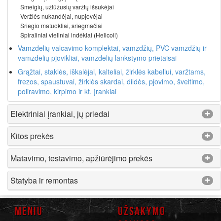
Smeigių, užlūžusių varžtų išsukėjai
Veržlės nukandėjai, nupjovėjai
Sriegio matuokliai, sriegmačiai
Spiraliniai vieliniai indėklai (Helicoil)
Vamzdelių valcavimo komplektai, vamzdžių, PVC vamzdžių ir
vamzdelių pjovikliai, vamzdelių lankstymo prietaisai
Grąžtai, staklės, iškalėjai, kalteliai, žirklės kabeliui, varžtams,
frezos, spaustuvai, žirklės skardai, dildės, pjovimo, šveitimo,
poliravimo, kirpimo ir kt. įrankiai
Elektriniai įrankiai, jų priedai
Kitos prekės
Matavimo, testavimo, apžiūrėjimo prekės
Statyba ir remontas
MENIU
UŽSAKYMO