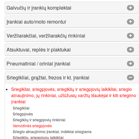
Galvučių ir įrankių komplektai
Įrankiai auto/moto remontui
Veržliarakčiai, veržliarakčių rinkiniai
Atsuktuvai, replės ir plaktukai
Pneumatiniai / oriniai įrankiai
Sriegikliai, grąžtai, frezos ir kt. įrankiai
Sriegikliai, sriegpjovės, sriegiklių ir sriegpjovių laikikliai, sriegio
atnaujinimo, jų rinkiniai, užlūžusių varžtų išsukėjai ir kiti sriegimo
įrankiai
Sriegikliai
Sriegpjovės
Sriegiklių ir sriegpjovių rinkiniai
Vamzdinės sriegpjovės
Sriegio atnaujinimo įrankiai, indėklai sriegiams
Sriegiklių, sriegpjovių laikikliai