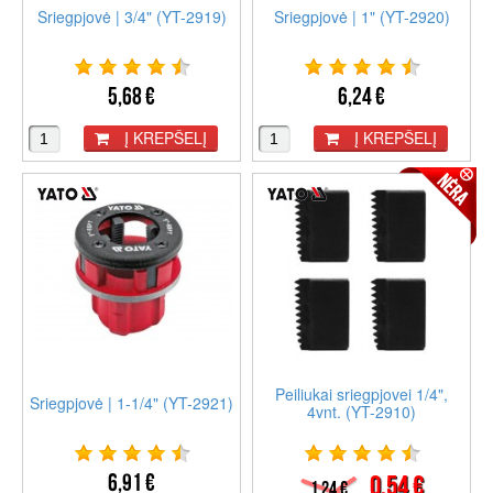
Sriegpjovė | 3/4" (YT-2919)
Sriegpjovė | 1" (YT-2920)
5,68 €
6,24 €
Į KREPŠELĮ
Į KREPŠELĮ
Peiliukai sriegpjovei 1/4",
Sriegpjovė | 1-1/4" (YT-2921)
4vnt. (YT-2910)
6,91 €
0,54 €
1,24 €