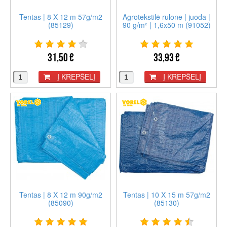
Tentas | 8 X 12 m 57g/m2
Agrotekstilė rulone | juoda |
(85129)
90 g/m² | 1,6x50 m (91052)
31,50 €
33,93 €
Į KREPŠELĮ
Į KREPŠELĮ
Tentas | 8 X 12 m 90g/m2
Tentas | 10 X 15 m 57g/m2
(85090)
(85130)