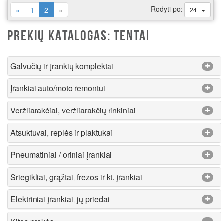
Rodyti po:
(current)
«
1
2
»
24
PREKIŲ KATALOGAS: TENTAI
Galvučių ir įrankių komplektai
Įrankiai auto/moto remontui
Veržliarakčiai, veržliarakčių rinkiniai
Atsuktuvai, replės ir plaktukai
Pneumatiniai / oriniai įrankiai
Sriegikliai, grąžtai, frezos ir kt. įrankiai
Elektriniai įrankiai, jų priedai