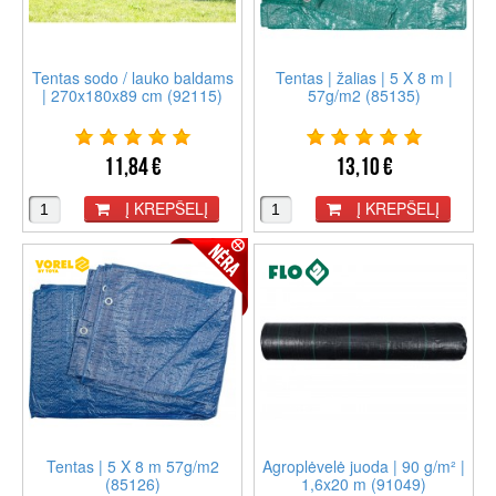
Tentas sodo / lauko baldams
Tentas | žalias | 5 X 8 m |
| 270x180x89 cm (92115)
57g/m2 (85135)
11,84 €
13,10 €
Į KREPŠELĮ
Į KREPŠELĮ
Tentas | 5 X 8 m 57g/m2
Agroplėvelė juoda | 90 g/m² |
(85126)
1,6x20 m (91049)