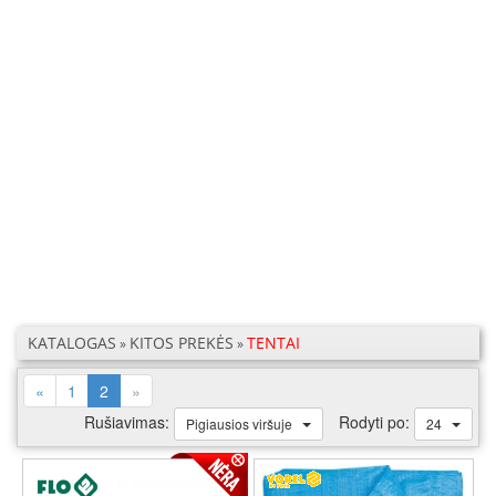
KATALOGAS
KITOS PREKĖS
TENTAI
»
»
(current)
«
1
2
»
Rušiavimas:
Rodyti po:
Pigiausios viršuje
24