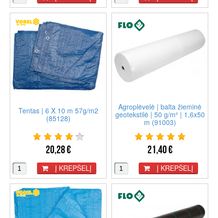
Agroplėvelė | balta žieminė
Tentas | 6 X 10 m 57g/m2
geotekstilė | 50 g/m² | 1,6x50
(85128)
m (91003)
20,28 €
21,40 €
Į KREPŠELĮ
Į KREPŠELĮ