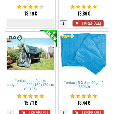
13,19 €
13,89 €
Į KREPŠELĮ
Tentas sodo / lauko
Tentas | 5 X 8 m 90g/m2
supynėms | 220x150x170 cm
(85060)
(92105)
15,71 €
18,44 €
Į KREPŠELĮ
Į KREPŠELĮ