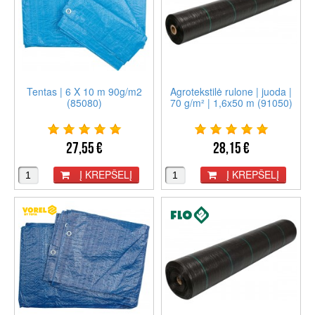
Tentas | 6 X 10 m 90g/m2
Agrotekstilė rulone | juoda |
(85080)
70 g/m² | 1,6x50 m (91050)
27,55 €
28,15 €
Į KREPŠELĮ
Į KREPŠELĮ