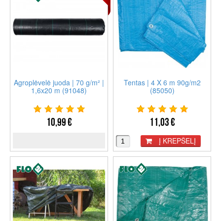
Agroplėvelė juoda | 70 g/m² |
Tentas | 4 X 6 m 90g/m2
1,6x20 m (91048)
(85050)
10,99 €
11,03 €
Į KREPŠELĮ