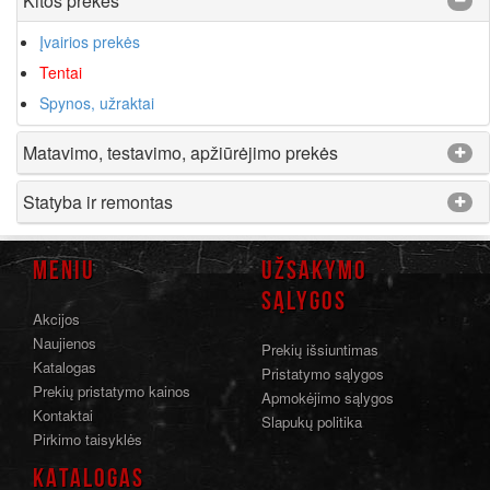
Kitos prekės
Įvairios prekės
Tentai
Spynos, užraktai
Matavimo, testavimo, apžiūrėjimo prekės
Statyba ir remontas
MENIU
UŽSAKYMO
SĄLYGOS
Akcijos
Naujienos
Prekių išsiuntimas
Katalogas
Pristatymo sąlygos
Prekių pristatymo kainos
Apmokėjimo sąlygos
Kontaktai
Slapukų politika
Pirkimo taisyklės
KATALOGAS