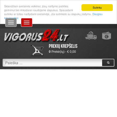
Prisijungti
|
Registruotis
Sklandžiam svetainės veikimui, jūsų naršymo patirties
Sutinku
gerinimui bei rinkodarai naudojame slapukus. Spausdami
sutinku ar toliau naršydami svetainėje, Jūs sutinkate su slapukų įrašymu.
Daugiau
informacijos
Prekių krepšelis
0
Prekė(ių) - € 0,00