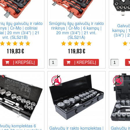
ių ilgų galvučių ir rakto
Smūginių ilgų galvučių ir rakto
Galvuč
inys | Cr-Mo | coliniai
rinkinys | Cr-Mo | 6 kampų |
kampų | 
ai | 20 mm (3/4") | 21
20 mm (3/4") | 21 vnt.
(3/4") | 
vnt. (SLS21B)
(SLS21A)
119,83 €
119,83 €
Į KREPŠELĮ
Į KREPŠELĮ
lvučių komplektas 6
Galvučių ir rakto komplektas |
Galvučių i