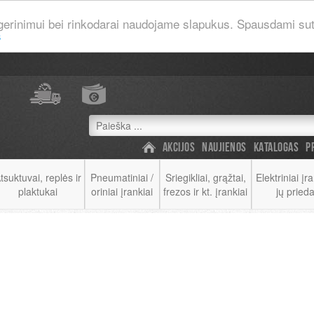
gerinimui bei rinkodarai naudojame slapukus. Spausdami suti
s
AKCIJOS
NAUJIENOS
KATALOGAS
P
tsuktuvai, replės ir
Pneumatiniai /
Sriegikliai, grąžtai,
Elektriniai įra
plaktukai
oriniai įrankiai
frezos ir kt. įrankiai
jų prieda