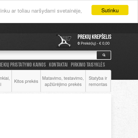
Prisijungti
|
Registruotis
Sutinku
nku ar toliau naršydami svetainėje,
Prekių krepšelis
0
Prekė(ių) - € 0,00
REKIŲ PRISTATYMO KAINOS
KONTAKTAI
PIRKIMO TAISYKLĖS
nkiai,
Matavimo, testavimo,
Statyba ir
Kitos prekės
i
apžiūrėjimo prekės
remontas