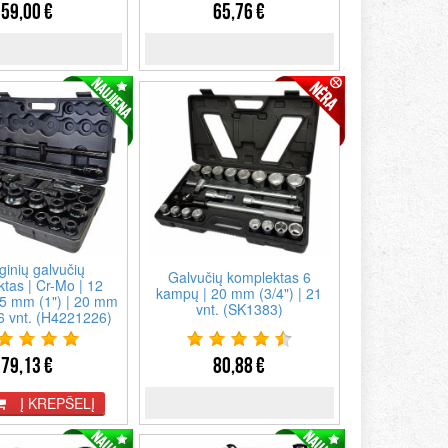
59,00 €
65,76 €
inių galvučių
Galvučių komplektas 6
tas | Cr-Mo | 12
kampų | 20 mm (3/4") | 21
5 mm (1") | 20 mm
vnt. (SK1383)
26 vnt. (H4221226)
79,13 €
80,88 €
Į KREPŠELĮ