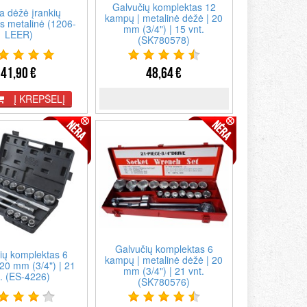
Galvučių komplektas 12
a dėžė įrankių
kampų | metalinė dėžė | 20
ms metalinė (1206-
mm (3/4") | 15 vnt.
LEER)
(SK780578)
41,90 €
48,64 €
Į KREPŠELĮ
Galvučių komplektas 6
ių komplektas 6
kampų | metalinė dėžė | 20
20 mm (3/4") | 21
mm (3/4") | 21 vnt.
t. (ES-4226)
(SK780576)