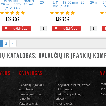
 | 30-60 mm | metalinė
20 mm (3/4") | 19-50 mm | 20
20 mm (3/
 20 mm (3/4") | 15 vnt.
vnt. (15113)
v
(YT-1334)
139,70 €
139,75 €
Į KREPŠELĮ
Į KREPŠELĮ
(current)
1
2
»
IŲ KATALOGAS: GALVUČIŲ IR ĮRANKIŲ KOM
YGOS
KATALOGAS
MA
Prisi
Galvučių ir įrankių
Sriegikliai, grąžtai, frezos
Regi
komplektai
ir kt. įrankiai
Įrankiai auto/moto
Elektriniai įrankiai, jų
Prek
remontui
priedai
Veržliarakčiai,
Kitos prekės