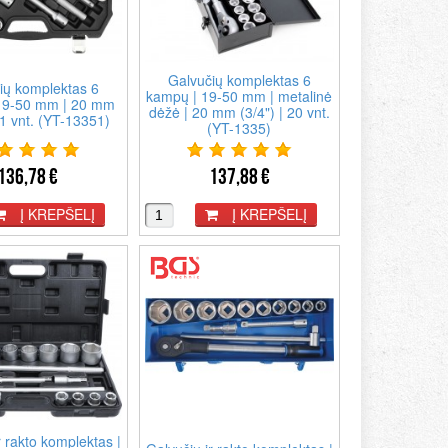
Galvučių komplektas 6
ių komplektas 6
kampų | 19-50 mm | metalinė
19-50 mm | 20 mm
dėžė | 20 mm (3/4") | 20 vnt.
21 vnt. (YT-13351)
(YT-1335)
136,78 €
137,88 €
Į KREPŠELĮ
Į KREPŠELĮ
r rakto komplektas |