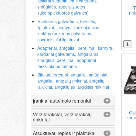
atskirai,sugadintiems varžtams,
smūginės, specializuotos,
T
sukomplektuotos galvutės)
rin
Rankenos galvutėms, terkšlės,
ilgintuvai, jungtys, slankiojančios,
lenktos rankenos galvutėms,
spyruokliniai ilgintuvai
Adapteriai, antgaliai, perėjimai, šarnyrai,
kardanai galvutėms, antgaliams,
smūginiai perėjimai, adapteriai
terkšliniams raktams
Bitukai, įpresuoti antgaliai, smūginiai
antgaliai, antgalių rinkiniai, antgalių
laikikliai, antgalių su laikikliais rinkiniai
Įrankiai auto/moto remontui
Gal
Veržliarakčiai, veržliarakčių
kamp
rinkiniai
Atsuktuvai, replės ir plaktukai