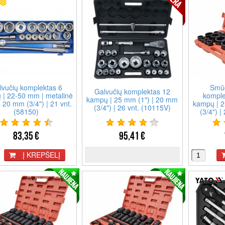
lvučių komplektas 6
Smūg
Galvučių komplektas 12
 | 22-50 mm | metalinė
komple
kampų | 25 mm (1") | 20 mm
 20 mm (3/4") | 21 vnt.
kampų | 2
(3/4") | 26 vnt. (10115V)
(58150)
(3/4") |
83,35 €
95,41 €
Į KREPŠELĮ