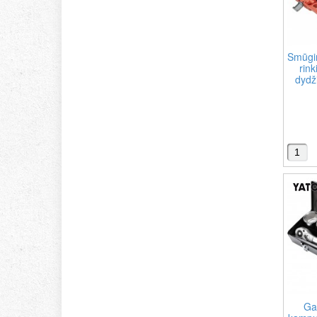
Smūgin
rink
dydži
Ga