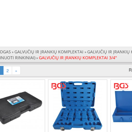
LOGAS
GALVUČIŲ IR ĮRANKIŲ KOMPLEKTAI
GALVUČIŲ IR ĮRANKIŲ KO
»
»
NUOTI RINKINIAI)
GALVUČIŲ IR ĮRANKIŲ KOMPLEKTAI 3/4"
»
R
(current)
1
2
»