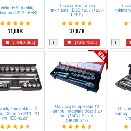
Tuščia dėžė įrankių
Tušči
uščia dėžė įrankių
rinkiniams | BGS 1207 (1207-
rinkinia
kiniams (1202-LEER)
LEER)
11,89 €
37,07 €
Į KREPŠELĮ
Į KREPŠELĮ
Galvučių komplektas 12
vučių komplektas 12
Galvuč
kampų | metalinė dėžė | 20
ų | 20 mm (3/4") | 21
kampų | 
mm (3/4") | 21 vnt.
vnt. (ES-4228)
vn
(SK780577)