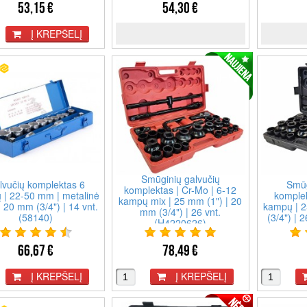
53,15 €
54,30 €
Į KREPŠELĮ
Smūginių galvučių
lvučių komplektas 6
Smūg
komplektas | Cr-Mo | 6-12
 | 22-50 mm | metalinė
komplek
kampų mix | 25 mm (1") | 20
 20 mm (3/4") | 14 vnt.
kampų | 2
mm (3/4") | 26 vnt.
(58140)
(3/4") | 
(H4220626)
66,67 €
78,49 €
Į KREPŠELĮ
Į KREPŠELĮ