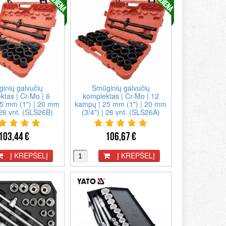
inių galvučių
Smūginių galvučių
ktas | Cr-Mo | 6
komplektas | Cr-Mo | 12
5 mm (1") | 20 mm
kampų | 25 mm (1") | 20 mm
 26 vnt. (SLS26B)
(3/4") | 26 vnt. (SLS26A)
103,44 €
106,67 €
Į KREPŠELĮ
Į KREPŠELĮ