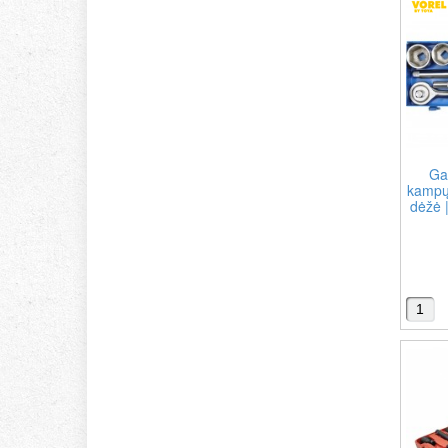
Ga
kampų
dėžė |