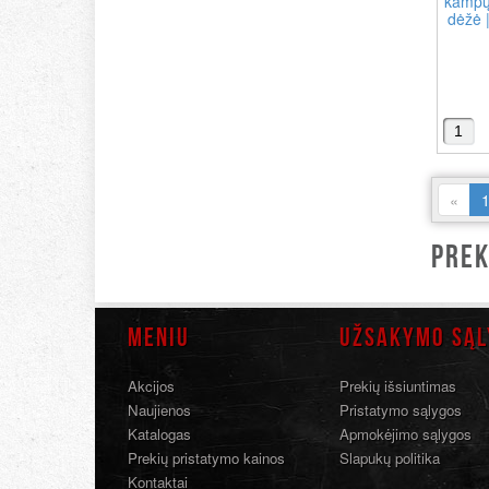
kampų
dėžė |
«
PREK
MENIU
UŽSAKYMO SĄL
Akcijos
Prekių išsiuntimas
Naujienos
Pristatymo sąlygos
Katalogas
Apmokėjimo sąlygos
Prekių pristatymo kainos
Slapukų politika
Kontaktai