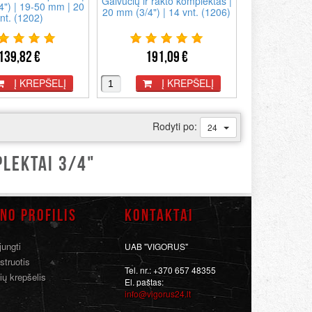
Galvučių ir rakto komplektas |
4") | 19-50 mm | 20
20 mm (3/4") | 14 vnt. (1206)
nt. (1202)
139,82 €
191,09 €
Į KREPŠELĮ
Į KREPŠELĮ
Rodyti po:
24
PLEKTAI 3/4"
NO PROFILIS
KONTAKTAI
jungti
UAB "VIGORUS"
struotis
Tel. nr.: +370 657 48355
ių krepšelis
El. paštas:
info@vigorus24.lt