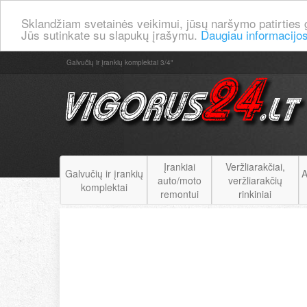
Sklandžiam svetainės veikimui, jūsų naršymo patirties 
Jūs sutinkate su slapukų įrašymu.
Daugiau informacijo
Galvučių ir įrankių komplektai 3/4"
Įrankiai
Veržliarakčiai,
Galvučių ir įrankių
A
auto/moto
veržliarakčių
komplektai
remontui
rinkiniai