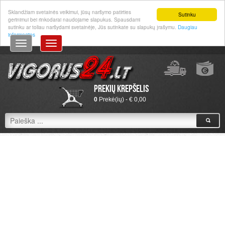
Prisijungti
|
Registruotis
Sklandžiam svetainės veikimui, jūsų naršymo patirties
Sutinku
gerinimui bei rinkodarai naudojame slapukus. Spausdami
sutinku ar toliau naršydami svetainėje, Jūs sutinkate su slapukų įrašymu.
Daugiau
informacijos
Prekių krepšelis
0
Prekė(ių) - € 0,00