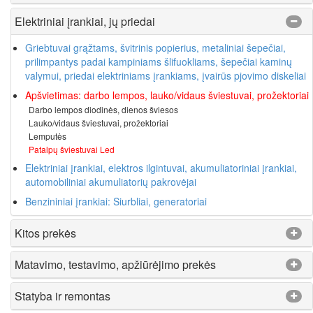
Elektriniai įrankiai, jų priedai
Griebtuvai grąžtams, švitrinis popierius, metaliniai šepečiai,
prilimpantys padai kampiniams šlifuokliams, šepečiai kaminų
valymui, priedai elektriniams įrankiams, įvairūs pjovimo diskeliai
Apšvietimas: darbo lempos, lauko/vidaus šviestuvai, prožektoriai
Darbo lempos diodinės, dienos šviesos
Lauko/vidaus šviestuvai, prožektoriai
Lemputės
Patalpų šviestuvai Led
Elektriniai įrankiai, elektros ilgintuvai, akumuliatoriniai įrankiai,
automobiliniai akumuliatorių pakrovėjai
Benzininiai įrankiai: Siurbliai, generatoriai
Kitos prekės
Matavimo, testavimo, apžiūrėjimo prekės
Statyba ir remontas