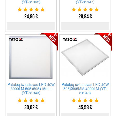
(YT-81962)
(YT-81947)
24,86 €
28,84 €
Patalpų šviestuvas LED 40W
Patalpų šviestuvas LED 40W
3000LM 595x595x15mm
595X595MM 4000LM (YT-
(YT-81943)
81948)
30,02 €
45,58 €