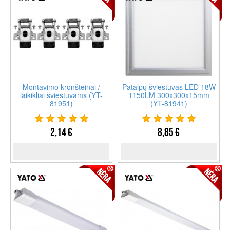
Montavimo kronšteinai /
Patalpų šviestuvas LED 18W
laikikliai šviestuvams (YT-
1150LM 300x300x15mm
81951)
(YT-81941)
2,14 €
8,85 €