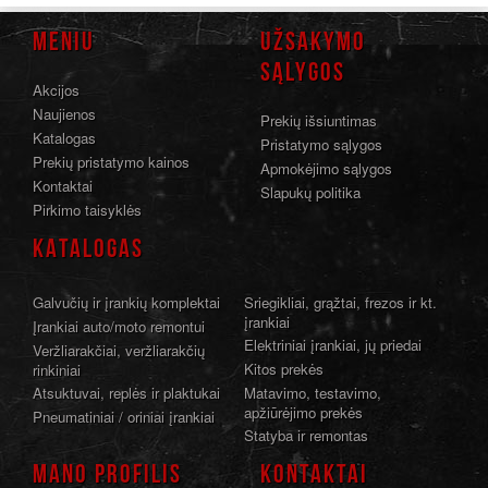
MENIU
UŽSAKYMO
SĄLYGOS
Akcijos
Naujienos
Prekių išsiuntimas
Katalogas
Pristatymo sąlygos
Prekių pristatymo kainos
Apmokėjimo sąlygos
Kontaktai
Slapukų politika
Pirkimo taisyklės
KATALOGAS
Galvučių ir įrankių komplektai
Sriegikliai, grąžtai, frezos ir kt.
įrankiai
Įrankiai auto/moto remontui
Elektriniai įrankiai, jų priedai
Veržliarakčiai, veržliarakčių
Kitos prekės
rinkiniai
Atsuktuvai, replės ir plaktukai
Matavimo, testavimo,
apžiūrėjimo prekės
Pneumatiniai / oriniai įrankiai
Statyba ir remontas
MANO PROFILIS
KONTAKTAI