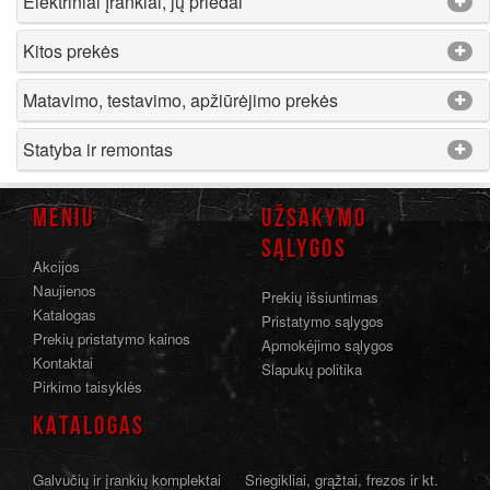
Elektriniai įrankiai, jų priedai
Kitos prekės
Matavimo, testavimo, apžiūrėjimo prekės
Statyba ir remontas
MENIU
UŽSAKYMO
SĄLYGOS
Akcijos
Naujienos
Prekių išsiuntimas
Katalogas
Pristatymo sąlygos
Prekių pristatymo kainos
Apmokėjimo sąlygos
Kontaktai
Slapukų politika
Pirkimo taisyklės
KATALOGAS
Galvučių ir įrankių komplektai
Sriegikliai, grąžtai, frezos ir kt.