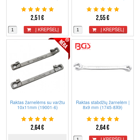
2,51 €
2,55 €
Į KREPŠELĮ
Į KREPŠELĮ
Raktas žarnelėms su varžtu
Raktas stabdžių žarnelėm |
10x11mm (19001-6)
8x9 mm (1745-8X9)
2,64 €
2,64 €
Į KREPŠELĮ