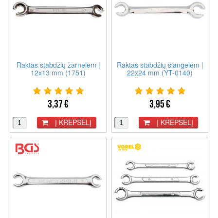
Raktas stabdžių žarnelėm |
Raktas stabdžių šlangelėm |
12x13 mm (1751)
22x24 mm (YT-0140)
3,37 €
3,95 €
Į KREPŠELĮ
Į KREPŠELĮ