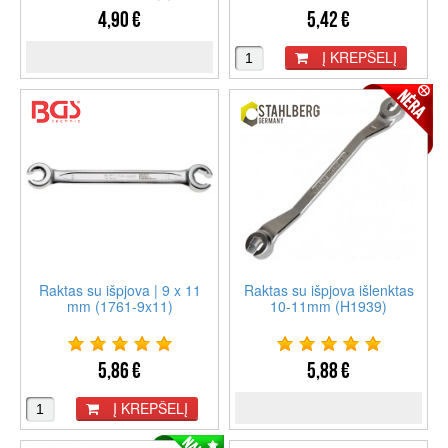
4,90 €
5,42 €
Į KREPŠELĮ
Raktas su išpjova | 9 x 11
Raktas su išpjova išlenktas
mm (1761-9x11)
10-11mm (H1939)
5,86 €
5,88 €
Į KREPŠELĮ