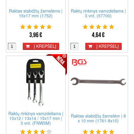
Raktas stabdžių žarnelėms |
Raktų rinkinys vamzdeliams |
15x17 mm (1752)
3 vnt. (57700)
3,96 €
4,64 €
Į KREPŠELĮ
Į KREPŠELĮ
Raktų rinkinys vamzdeliams |
Raktas stabdžių žarnelėm | 8
10x12 / 13x14 / 15x17 mm |
x 10 mm (1761-8x10)
3 vnt. (FNW3M)