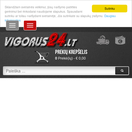
Prisijungti
|
Registruotis
Sklandžiam svetainės veikimui, jūsų naršymo patirties
Sutinku
gerinimui bei rinkodarai naudojame slapukus. Spausdami
sutinku ar toliau naršydami svetainėje, Jūs sutinkate su slapukų įrašymu.
Daugiau
informacijos
Prekių krepšelis
0
Prekė(ių) - € 0,00