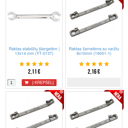
Raktas stabdžių šlangelėm |
Raktas žarnelėms su varžtu
13x14 mm (YT-0137)
8x10mm (19001-1)
2,11 €
2,16 €
Į KREPŠELĮ