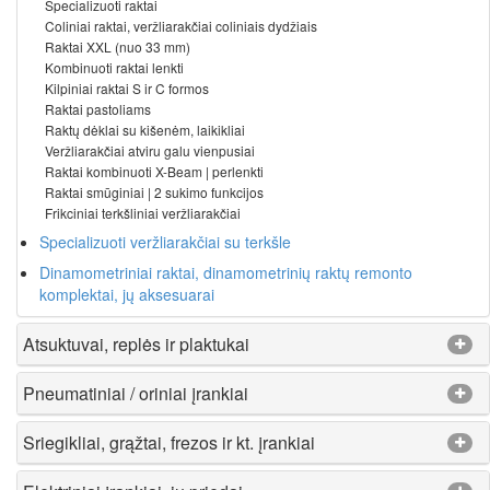
Specializuoti raktai
Coliniai raktai, veržliarakčiai coliniais dydžiais
Raktai XXL (nuo 33 mm)
Kombinuoti raktai lenkti
Kilpiniai raktai S ir C formos
Raktai pastoliams
Raktų dėklai su kišenėm, laikikliai
Veržliarakčiai atviru galu vienpusiai
Raktai kombinuoti X-Beam | perlenkti
Raktai smūginiai | 2 sukimo funkcijos
Frikciniai terkšliniai veržliarakčiai
Specializuoti veržliarakčiai su terkšle
Dinamometriniai raktai, dinamometrinių raktų remonto
komplektai, jų aksesuarai
Atsuktuvai, replės ir plaktukai
Pneumatiniai / oriniai įrankiai
Sriegikliai, grąžtai, frezos ir kt. įrankiai