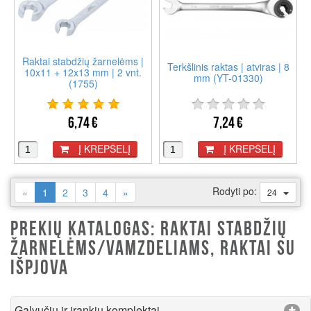
Raktai stabdžių žarnelėms |
Terkšlinis raktas | atviras | 8
10x11 + 12x13 mm | 2 vnt.
mm (YT-01330)
(1755)
6,74 €
7,24 €
Į KREPŠELĮ
Į KREPŠELĮ
Rodyti po:
(current)
«
1
2
3
4
»
24
PREKIŲ KATALOGAS: RAKTAI STABDŽIŲ
ŽARNELĖMS/VAMZDELIAMS, RAKTAI SU
IŠPJOVA
Galvučių ir įrankių komplektai