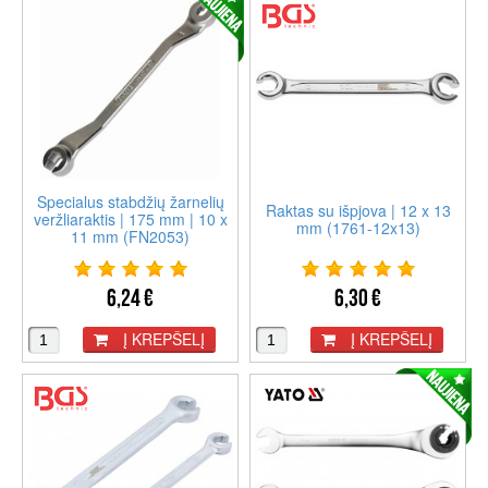
Specialus stabdžių žarnelių
Raktas su išpjova | 12 x 13
veržliaraktis | 175 mm | 10 x
mm (1761-12x13)
11 mm (FN2053)
6,24 €
6,30 €
Į KREPŠELĮ
Į KREPŠELĮ