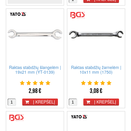
Raktas stabdžių šlangelėm |
Raktas stabdžių žarnelėm |
19x21 mm (YT-0139)
10x11 mm (1750)
2,98 €
3,08 €
Į KREPŠELĮ
Į KREPŠELĮ