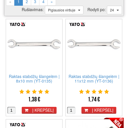
(current)
«
1
2
3
4
»
Rušiavimas:
Rodyti po:
Pigiausios viršuje
24
Raktas stabdžių šlangelėm |
Raktas stabdžių šlangelėm |
8x10 mm (YT-0135)
11x12 mm (YT-0136)
1,38 €
1,74 €
Į KREPŠELĮ
Į KREPŠELĮ