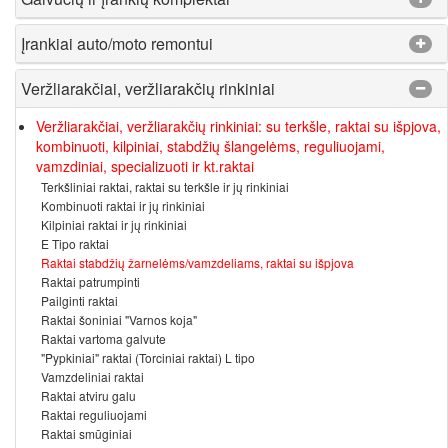
Įrankiai auto/moto remontui
Veržliarakčiai, veržliarakčių rinkiniai
Veržliarakčiai, veržliarakčių rinkiniai: su terkšle, raktai su išpjova,
kombinuoti, kilpiniai, stabdžių šlangelėms, reguliuojami,
vamzdiniai, specializuoti ir kt.raktai
Terkšliniai raktai, raktai su terkšle ir jų rinkiniai
Kombinuoti raktai ir jų rinkiniai
Kilpiniai raktai ir jų rinkiniai
E Tipo raktai
Raktai stabdžių žarnelėms/vamzdeliams, raktai su išpjova
Raktai patrumpinti
Pailginti raktai
Raktai šoniniai "Varnos koja"
Raktai vartoma galvute
"Pypkiniai" raktai (Torciniai raktai) L tipo
Vamzdeliniai raktai
Raktai atviru galu
Raktai reguliuojami
Raktai smūginiai