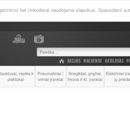
gerinimui bei rinkodarai naudojame slapukus. Spausdami suti
s
AKCIJOS
NAUJIENOS
KATALOGAS
P
tsuktuvai, replės ir
Pneumatiniai /
Sriegikliai, grąžtai,
Elektriniai įra
plaktukai
oriniai įrankiai
frezos ir kt. įrankiai
jų prieda