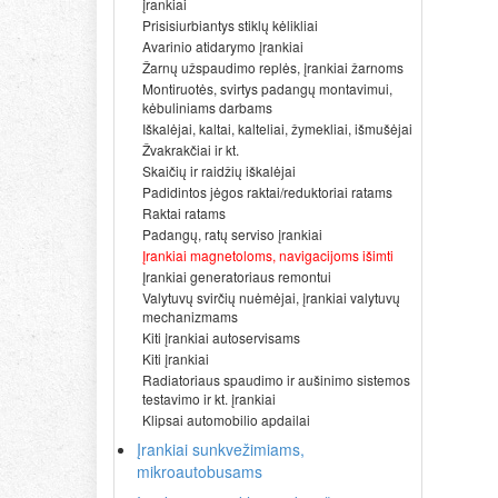
įrankiai
Prisisiurbiantys stiklų kėlikliai
Avarinio atidarymo įrankiai
Žarnų užspaudimo replės, įrankiai žarnoms
Montiruotės, svirtys padangų montavimui,
kėbuliniams darbams
Iškalėjai, kaltai, kalteliai, žymekliai, išmušėjai
Žvakrakčiai ir kt.
Skaičių ir raidžių iškalėjai
Padidintos jėgos raktai/reduktoriai ratams
Raktai ratams
Padangų, ratų serviso įrankiai
Įrankiai magnetoloms, navigacijoms išimti
Įrankiai generatoriaus remontui
Valytuvų svirčių nuėmėjai, įrankiai valytuvų
mechanizmams
Kiti įrankiai autoservisams
Kiti įrankiai
Radiatoriaus spaudimo ir aušinimo sistemos
testavimo ir kt. įrankiai
Klipsai automobilio apdailai
Įrankiai sunkvežimiams,
mikroautobusams