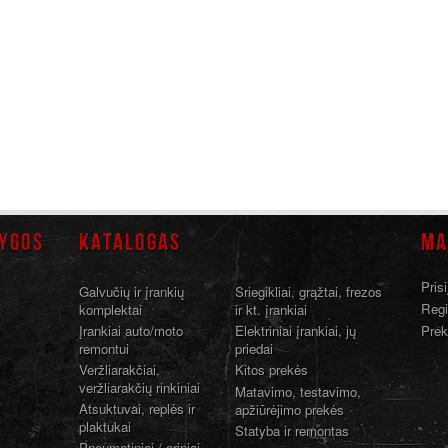
YGOS
KATALOGAS
MA
Prisi
Galvučių ir įrankių
Sriegikliai, grąžtai, frezos
Regi
komplektai
ir kt. įrankiai
Įrankiai auto/moto
Elektriniai įrankiai, jų
Prek
remontui
priedai
Veržliarakčiai,
Kitos prekės
veržliarakčių rinkiniai
Matavimo, testavimo,
Atsuktuvai, replės ir
apžiūrėjimo prekės
plaktukai
Statyba ir remontas
Pneumatiniai / oriniai