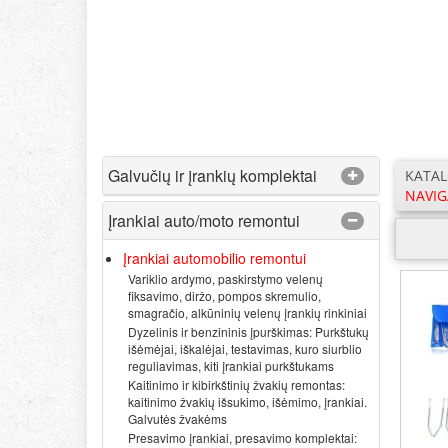
Galvučių ir įrankių komplektai
KATA
NAVIG
Įrankiai auto/moto remontui
Įrankiai automobilio remontui
Variklio ardymo, paskirstymo velenų
fiksavimo, diržo, pompos skremulio,
smagračio, alkūninių velenų įrankių rinkiniai
Dyzelinis ir benzininis įpurškimas: Purkštukų
išėmėjai, iškalėjai, testavimas, kuro siurblio
reguliavimas, kiti įrankiai purkštukams
Kaitinimo ir kibirkštinių žvakių remontas:
kaitinimo žvakių išsukimo, išėmimo, įrankiai.
Galvutės žvakėms
Presavimo įrankiai, presavimo komplektai: