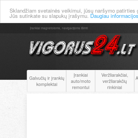
Sklandžiam svetainės veikimui, jūsų naršymo patirties 
Jūs sutinkate su slapukų įrašymu.
Daugiau informacijo
Įrankiai magnetoloms, navigacijoms išimti
Įrankiai
Veržliarakčiai,
Galvučių ir įrankių
A
auto/moto
veržliarakčių
komplektai
remontui
rinkiniai