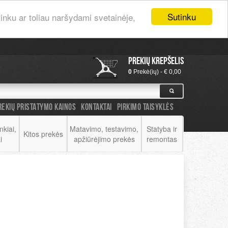
Prisijungti
|
Registruotis
Sutinku
nku ar toliau naršydami svetainėje,
Prekių krepšelis
0
Prekė(ių) - € 0,00
REKIŲ PRISTATYMO KAINOS
KONTAKTAI
PIRKIMO TAISYKLĖS
nkiai,
Matavimo, testavimo,
Statyba ir
Kitos prekės
i
apžiūrėjimo prekės
remontas