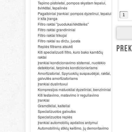
Tepimo pistoletai, pompos skystam tepalui,
švirkštai, tepalinės
Pagalbiniai įrankiai: pompos dyzelinui, tepalui
ir kita įranga
Filtro raktai "puodukai/lėkštelės"
Filtro raktai grandininiai
Filtro raktai trikojai
Filtro raktai su diržu, juosta
Replės filtrams atsukti
PREK
Kiti specializuoti filtro, kuro bako kamščių
raktai
Įrankiai kondicionavimo sistemai, nuotėkio
detektoriai, tarpinės kondicionieriams
Amortizatoriai. Spyruoklių suspaudėjai, raktai,
galvutės amortizatoriams
Įrankiai duslintuvui
Kompresijos matuokliai dyzeliniai, benzininiai
Kiti testavimo, matavimo ir reguliavimo
įrankiai
Gramdikliai, kalteliai
Specializuotos galvutės
Specializuotos replės
Įrankiai automobilių apdailos ardymui
Automobilinių stiklų keitimo, jų demontavimo