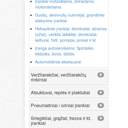
Įrankiai motociklams, dviračiams,
motoroleriams
Guolių, skremulių nuėmėjai, grandinės
atskyrimo įrankiai
Hidrauliniai įrankiai: domkratai, atramos
(ožiai), variklio laikikliai, domkratai,
keltuvai, hidr. pompos, presai ir kt.
Įranga autoservisams: Spintelės,
kėdutės, lovos, dėžės
Automobiliniai aksesuarai
Veržliarakčiai, veržliarakčių
rinkiniai
Atsuktuvai, replės ir plaktukai
Pneumatiniai / oriniai įrankiai
Sriegikliai, grąžtai, frezos ir kt.
įrankiai