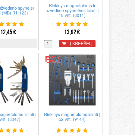
Rinkinys magnetoloms ir
užvedimo spynelei
užvedimo spynelėms išimti |
ti (MB) (H1123)
18 vnt. (8011)
12,45 €
13,92 €
Į KREPŠELĮ
agnetoloms išimti |
Rinkinys magnetoloms išimti |
vnt. (8247)
52 vnt. (9144)