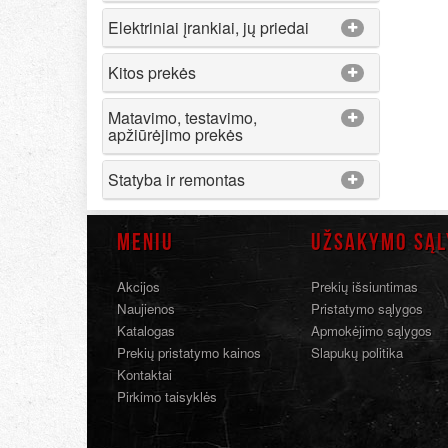
Elektriniai įrankiai, jų priedai
Kitos prekės
Matavimo, testavimo,
apžiūrėjimo prekės
Statyba ir remontas
MENIU
UŽSAKYMO SĄL
Akcijos
Prekių išsiuntimas
Naujienos
Pristatymo sąlygos
Katalogas
Apmokėjimo sąlygos
Prekių pristatymo kainos
Slapukų politika
Kontaktai
Pirkimo taisyklės