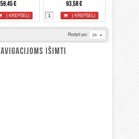
59,45 €
93,58 €
Į KREPŠELĮ
Į KREPŠELĮ
Rodyti po:
24
AVIGACIJOMS IŠIMTI