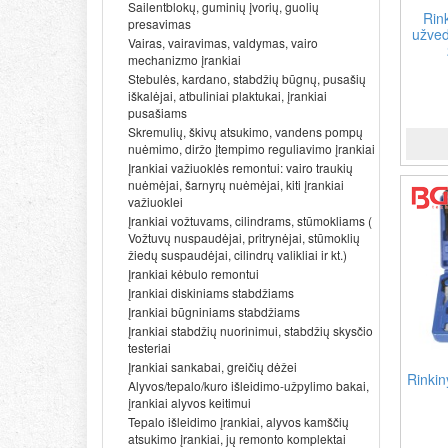
Sailentblokų, guminių įvorių, guolių
Rin
presavimas
užved
Vairas, vairavimas, valdymas, vairo
mechanizmo įrankiai
Stebulės, kardano, stabdžių būgnų, pusašių
iškalėjai, atbuliniai plaktukai, įrankiai
pusašiams
Skremulių, škivų atsukimo, vandens pompų
nuėmimo, diržo įtempimo reguliavimo įrankiai
Įrankiai važiuoklės remontui: vairo traukių
nuėmėjai, šarnyrų nuėmėjai, kiti įrankiai
važiuoklei
Įrankiai vožtuvams, cilindrams, stūmokliams (
Vožtuvų nuspaudėjai, pritrynėjai, stūmoklių
žiedų suspaudėjai, cilindrų valikliai ir kt.)
Įrankiai kėbulo remontui
Įrankiai diskiniams stabdžiams
Įrankiai būgniniams stabdžiams
Įrankiai stabdžių nuorinimui, stabdžių skysčio
testeriai
Įrankiai sankabai, greičių dėžei
Rinkin
Alyvos/tepalo/kuro išleidimo-užpylimo bakai,
įrankiai alyvos keitimui
Tepalo išleidimo įrankiai, alyvos kamščių
atsukimo įrankiai, jų remonto komplektai