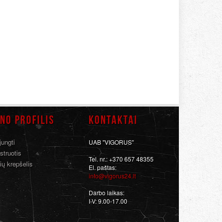
NO PROFILIS
KONTAKTAI
jungti
UAB "VIGORUS"
struotis
Tel. nr.: +370 657 48355
ių krepšelis
El. paštas:
info@vigorus24.lt
Darbo laikas:
I-V: 9.00-17.00