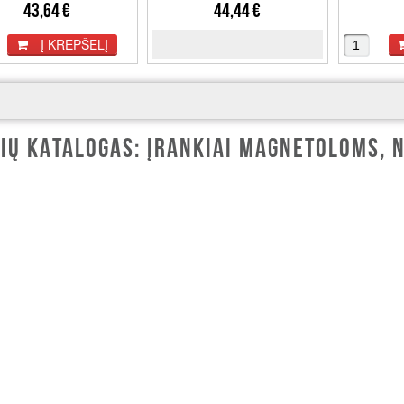
43,64 €
44,44 €
Į KREPŠELĮ
IŲ KATALOGAS: ĮRANKIAI MAGNETOLOMS, N