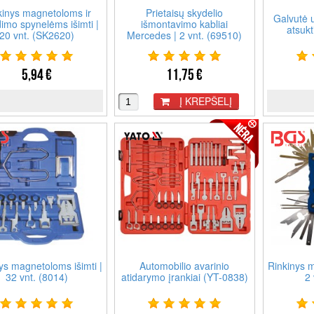
kinys magnetoloms ir
Prietaisų skydelio
Galvutė 
imo spynelėms išimti |
išmontavimo kabliai
atsuk
20 vnt. (SK2620)
Mercedes | 2 vnt. (69510)
5,94 €
11,75 €
Į KREPŠELĮ
ys magnetoloms išimti |
Automobilio avarinio
Rinkinys m
32 vnt. (8014)
atidarymo įrankiai (YT-0838)
2 