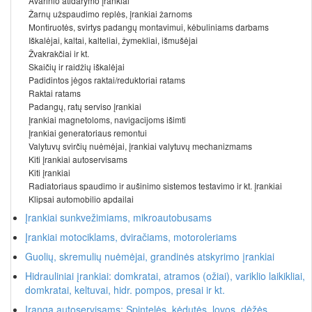
Avarinio atidarymo įrankiai
Žarnų užspaudimo replės, įrankiai žarnoms
Montiruotės, svirtys padangų montavimui, kėbuliniams darbams
Iškalėjai, kaltai, kalteliai, žymekliai, išmušėjai
Žvakrakčiai ir kt.
Skaičių ir raidžių iškalėjai
Padidintos jėgos raktai/reduktoriai ratams
Raktai ratams
Padangų, ratų serviso įrankiai
Įrankiai magnetoloms, navigacijoms išimti
Įrankiai generatoriaus remontui
Valytuvų svirčių nuėmėjai, įrankiai valytuvų mechanizmams
Kiti įrankiai autoservisams
Kiti įrankiai
Radiatoriaus spaudimo ir aušinimo sistemos testavimo ir kt. įrankiai
Klipsai automobilio apdailai
Įrankiai sunkvežimiams, mikroautobusams
Įrankiai motociklams, dviračiams, motoroleriams
Guolių, skremulių nuėmėjai, grandinės atskyrimo įrankiai
Hidrauliniai įrankiai: domkratai, atramos (ožiai), variklio laikikliai,
domkratai, keltuvai, hidr. pompos, presai ir kt.
Įranga autoservisams: Spintelės, kėdutės, lovos, dėžės