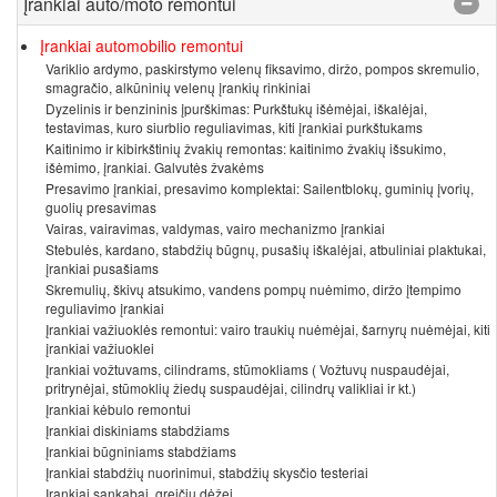
Įrankiai auto/moto remontui
Įrankiai automobilio remontui
Variklio ardymo, paskirstymo velenų fiksavimo, diržo, pompos skremulio,
smagračio, alkūninių velenų įrankių rinkiniai
Dyzelinis ir benzininis įpurškimas: Purkštukų išėmėjai, iškalėjai,
testavimas, kuro siurblio reguliavimas, kiti įrankiai purkštukams
Kaitinimo ir kibirkštinių žvakių remontas: kaitinimo žvakių išsukimo,
išėmimo, įrankiai. Galvutės žvakėms
Presavimo įrankiai, presavimo komplektai: Sailentblokų, guminių įvorių,
guolių presavimas
Vairas, vairavimas, valdymas, vairo mechanizmo įrankiai
Stebulės, kardano, stabdžių būgnų, pusašių iškalėjai, atbuliniai plaktukai,
įrankiai pusašiams
Skremulių, škivų atsukimo, vandens pompų nuėmimo, diržo įtempimo
reguliavimo įrankiai
Įrankiai važiuoklės remontui: vairo traukių nuėmėjai, šarnyrų nuėmėjai, kiti
įrankiai važiuoklei
Įrankiai vožtuvams, cilindrams, stūmokliams ( Vožtuvų nuspaudėjai,
pritrynėjai, stūmoklių žiedų suspaudėjai, cilindrų valikliai ir kt.)
Įrankiai kėbulo remontui
Įrankiai diskiniams stabdžiams
Įrankiai būgniniams stabdžiams
Įrankiai stabdžių nuorinimui, stabdžių skysčio testeriai
Įrankiai sankabai, greičių dėžei