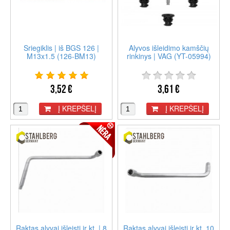
Sriegiklis | iš BGS 126 |
Alyvos išleidimo kamščių
M13x1.5 (126-BM13)
rinkinys | VAG (YT-05994)
3,52 €
3,61 €
Į KREPŠELĮ
Į KREPŠELĮ
Raktas alyvai išleisti ir kt. | 8
Raktas alyvai išleisti ir kt. 10