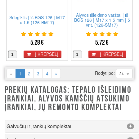
Alyvos išleidimo varžtai | iš
Sriegiklis | iš BGS 126 | M17
BGS 126 | M17 x 1,5 mm | 5
x 1.5 (126-BM17)
vnt. (126-SM17)
5,28 €
5,72 €
Į KREPŠELĮ
Į KREPŠELĮ
Rodyti po:
(current)
«
1
2
3
4
»
24
PREKIŲ KATALOGAS: TEPALO IŠLEIDIMO
ĮRANKIAI, ALYVOS KAMŠČIŲ ATSUKIMO
ĮRANKIAI, JŲ REMONTO KOMPLEKTAI
Galvučių ir įrankių komplektai