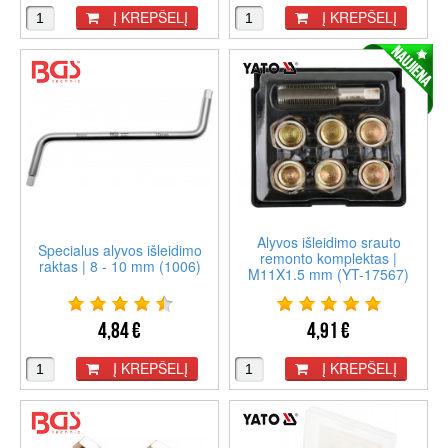
Į KREPŠELĮ
Į KREPŠELĮ
Alyvos išleidimo srauto
Specialus alyvos išleidimo
remonto komplektas |
raktas | 8 - 10 mm (1006)
M11X1.5 mm (YT-17567)
4,84 €
4,91 €
Į KREPŠELĮ
Į KREPŠELĮ