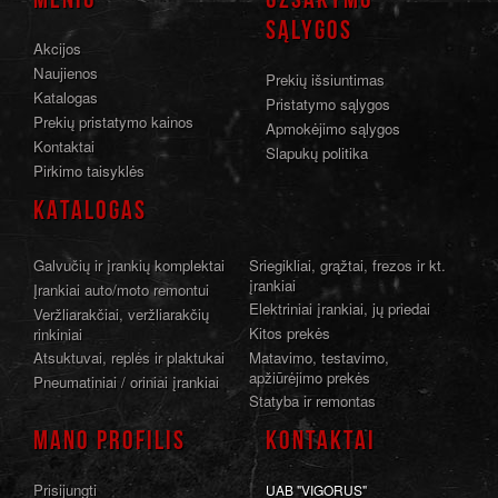
MENIU
UŽSAKYMO
SĄLYGOS
Akcijos
Naujienos
Prekių išsiuntimas
Katalogas
Pristatymo sąlygos
Prekių pristatymo kainos
Apmokėjimo sąlygos
Kontaktai
Slapukų politika
Pirkimo taisyklės
KATALOGAS
Galvučių ir įrankių komplektai
Sriegikliai, grąžtai, frezos ir kt.
įrankiai
Įrankiai auto/moto remontui
Elektriniai įrankiai, jų priedai
Veržliarakčiai, veržliarakčių
Kitos prekės
rinkiniai
Atsuktuvai, replės ir plaktukai
Matavimo, testavimo,
apžiūrėjimo prekės
Pneumatiniai / oriniai įrankiai
Statyba ir remontas
MANO PROFILIS
KONTAKTAI
Prisijungti
UAB "VIGORUS"