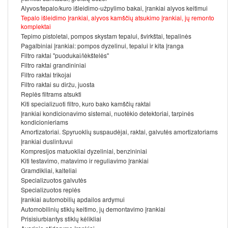
Alyvos/tepalo/kuro išleidimo-užpylimo bakai, įrankiai alyvos keitimui
Tepalo išleidimo įrankiai, alyvos kamščių atsukimo įrankiai, jų remonto
komplektai
Tepimo pistoletai, pompos skystam tepalui, švirkštai, tepalinės
Pagalbiniai įrankiai: pompos dyzelinui, tepalui ir kita įranga
Filtro raktai "puodukai/lėkštelės"
Filtro raktai grandininiai
Filtro raktai trikojai
Filtro raktai su diržu, juosta
Replės filtrams atsukti
Kiti specializuoti filtro, kuro bako kamščių raktai
Įrankiai kondicionavimo sistemai, nuotėkio detektoriai, tarpinės
kondicionieriams
Amortizatoriai. Spyruoklių suspaudėjai, raktai, galvutės amortizatoriams
Įrankiai duslintuvui
Kompresijos matuokliai dyzeliniai, benzininiai
Kiti testavimo, matavimo ir reguliavimo įrankiai
Gramdikliai, kalteliai
Specializuotos galvutės
Specializuotos replės
Įrankiai automobilių apdailos ardymui
Automobilinių stiklų keitimo, jų demontavimo įrankiai
Prisisiurbiantys stiklų kėlikliai