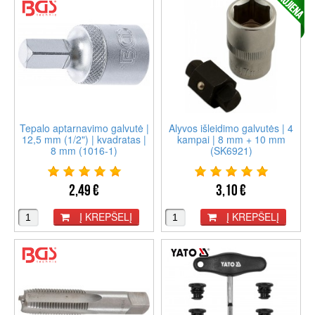
Tepalo aptarnavimo galvutė |
Alyvos išleidimo galvutės | 4
12,5 mm (1/2") | kvadratas |
kampai | 8 mm + 10 mm
8 mm (1016-1)
(SK6921)
2,49 €
3,10 €
Į KREPŠELĮ
Į KREPŠELĮ