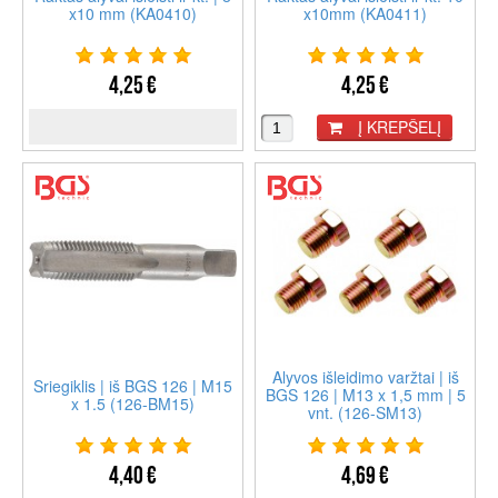
x10 mm (KA0410)
x10mm (KA0411)
4,25 €
4,25 €
Į KREPŠELĮ
Alyvos išleidimo varžtai | iš
Sriegiklis | iš BGS 126 | M15
BGS 126 | M13 x 1,5 mm | 5
x 1.5 (126-BM15)
vnt. (126-SM13)
4,40 €
4,69 €