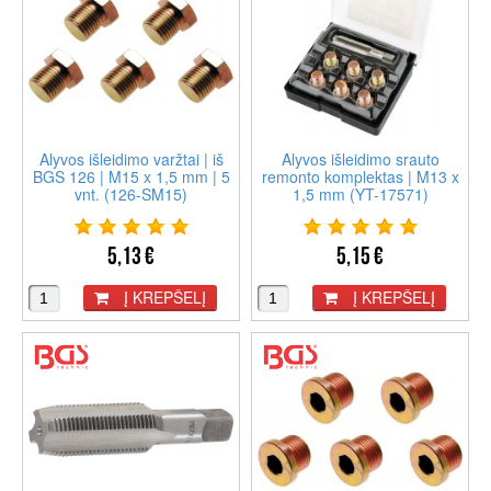
Alyvos išleidimo varžtai | iš
Alyvos išleidimo srauto
BGS 126 | M15 x 1,5 mm | 5
remonto komplektas | M13 x
vnt. (126-SM15)
1,5 mm (YT-17571)
5,13 €
5,15 €
Į KREPŠELĮ
Į KREPŠELĮ