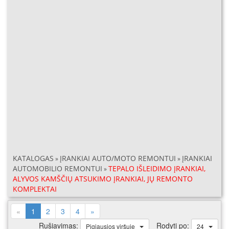
KATALOGAS
ĮRANKIAI AUTO/MOTO REMONTUI
ĮRANKIAI
»
»
AUTOMOBILIO REMONTUI
TEPALO IŠLEIDIMO ĮRANKIAI,
»
ALYVOS KAMŠČIŲ ATSUKIMO ĮRANKIAI, JŲ REMONTO
KOMPLEKTAI
(current)
«
1
2
3
4
»
Rušiavimas:
Rodyti po:
Pigiausios viršuje
24