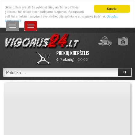
Prisijungti
|
Registruotis
Sklandžiam svetainės veikimui, jūsų naršymo patirties
Sutinku
gerinimui bei rinkodarai naudojame slapukus. Spausdami
sutinku ar toliau naršydami svetainėje, Jūs sutinkate su slapukų įrašymu.
Daugiau
informacijos
Prekių krepšelis
0
Prekė(ių) - € 0,00